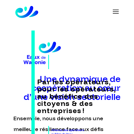
Une dynamique de
Par les opérateurs,
coopération au cœur
pour les opérateurs,
d’une vision sectorielle
au bénéfice des
citoyens
& des
entreprises !
Ensemble
, nous
développons
une
meilleure résilience face aux défis