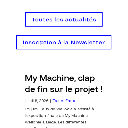
Toutes les actualités
Inscription à la Newsletter
My Machine, clap
elle
ion
Un 
de fin sur le projet !
ouv
des
|
Juil 8, 2026
|
Talent'Eaux
En juin, Eaux de Wallonie a assisté à
l’ea
eformes
l’exposition finale de My Machine
Wallonie à Liège. Les différentes
Juil 7,
|
 l'eau